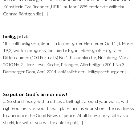
Künstlerin Eva Brenner „HEIL“ Im Jahr 1895 entdeckte Wilhelm
Conrad Röntgen die […]
heilig, jetzt!
“Ihr sollt heilig sein, denn ich bin heilig, der Herr, euer Gott.” (3. Mose
19,2) work in progress, laminierte Figur, lebensgroß + digitaler
Bilderrahmen (100 Portraits) No.1 Frauenkirche, Nürnberg, März
2010 No.2 Herz-Jesu-Kirche, Erlangen, Allerheiligen 2011 No.3
Bamberger Dom, April 2014, anlässlich der Heiligsprechung der […]
So put on God´s armor now!
… So stand ready, with truth as a belt tight around your waist, with
righteousness as your breastplate, and as your shoes the readiness
to announce the Good News of peace. At all times carry faith as a
shield; for with it you will be able to put […]