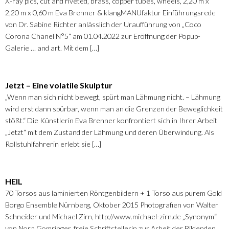
X-ray pics, cut and riveted, brass, copper tubes, wheels, 2,20 m x
2,20 m x 0,60 m Eva Brenner & klangMANUfaktur Einführungsrede
von Dr. Sabine Richter anlässlich der Uraufführung von „Coco
Corona Chanel N°5“ am 01.04.2022 zur Eröffnung der Popup-
Galerie … and art. Mit dem […]
Jetzt – Eine volatile Skulptur
„Wenn man sich nicht bewegt, spürt man Lähmung nicht. – Lähmung
wird erst dann spürbar, wenn man an die Grenzen der Beweglichkeit
stößt.“ Die Künstlerin Eva Brenner konfrontiert sich in Ihrer Arbeit
„Jetzt“ mit dem Zustand der Lähmung und deren Überwindung. Als
Rollstuhlfahrerin erlebt sie […]
HEIL
70 Torsos aus laminierten Röntgenbildern + 1 Torso aus purem Gold
Borgo Ensemble Nürnberg, Oktober 2015 Photografien von Walter
Schneider und Michael Zirn, http://www.michael-zirn.de „Synonym“
von Nora Gomringer, freie Schriftstellerin zur Arbeit der Bildenden